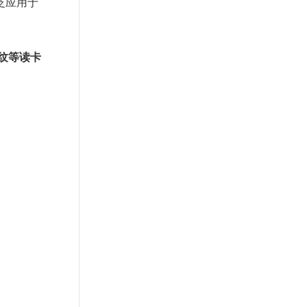
泛应用于
纹等读卡