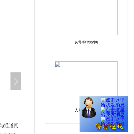
智能检票摆闸
人脸检票闸机
箱与通道闸