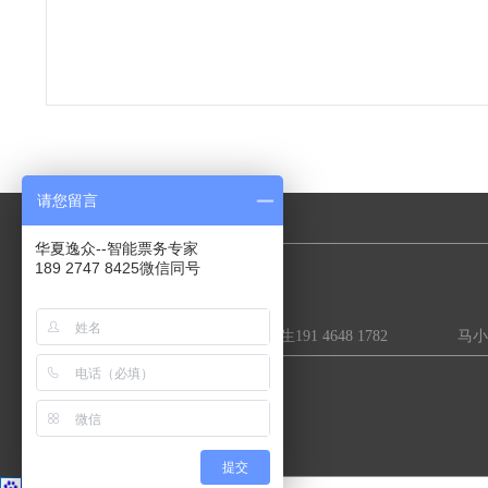
请您留言
华夏逸众--智能票务专家
售前业务咨询:
189 2747 8425微信同号
陈先生189 2747 8425 李先生191 4648 1782 马小姐1
提交