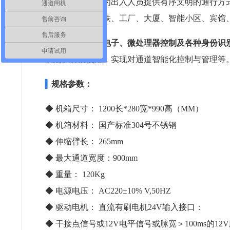
杆构成的通道可为出入人员提供有序文明的通行方
通道闸机
车站、码头、地铁、工厂、大厦、智能小区、宾馆
售前咨询
售后服务
该设备
将机械、电子、微处理器控制及各种身份识别
申请试用
识别设备的使用
，实现对通道智能化控制与管理等
▍
规格参数：
◆ 机箱尺寸： 1200长*280宽*990高（MM）
◆
机箱材料： 国产标准304号不锈钢
◆
伸缩臂长： 265mm
◆
最大通道宽度：900mm
◆
重量： 120Kg
◆
电源电压： AC220±10% V,50HZ
◆
驱动电机： 直流有刷电机24V输入接口：
◆
干接点信号或12V电平信号或脉宽＞100ms的12