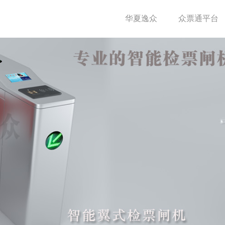
华夏逸众
众票通平台