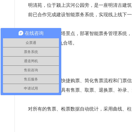
明清苑，位于颍上滨河公园旁，是一座明清古建筑
前已合作完成建设智能票务系统，实现线上线下一
在线咨询
此次合作为九合塔景点，部署智能票务管理系统，
下”之意，故称九合塔。
众票通
票务系统
通道闸机
售前咨询
售后服务
为实现游客现场快捷购票、简化售票流程和门票信
申请试用
员工权限管理，具有售票、取票、退换票、补录、
对所有的售票、检票数据自动统计，采用曲线、柱