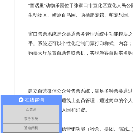
“童话里”动物乐园位于张家口市宣化区宣化人民
生动物区、崎岖百鸟园、两栖爬宠馆、萌宠乐园、
窗口售票系统是众票通票务管理系统中功能模块之
手。系统还可以个性化定制门票打印样式、内容；
购票大厅放置自助售取票机，实现游客自助实名购
建立自营微信公众号售票系统，满足多种票类通过
现自助检票；开通线上会员管理，通过简单的个人
在线咨询
二维码即可完成入园和消费。
众票通
票务系统
还有多样化的微信营销功能（秒杀、拼团、满减.
通道闸机