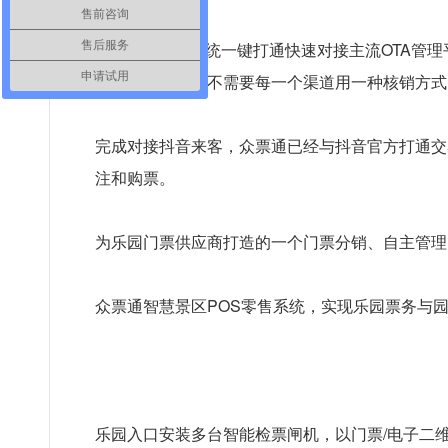
售前咨询
售后服务
OTA分销管理系统一键打通快速对接主流OTA管
申请试用
一种核销方式，不需要每一个渠道用一种核销方式
完成对接抖音来客，众票通已经与抖音官方打通交
注和购票。
为乐园门票供应商打造的一个门票分销、自主管理
众票通智慧景区POS零售系统，实现乐园票务与
乐园入口安装多台智能检票闸机，以门票/电子二