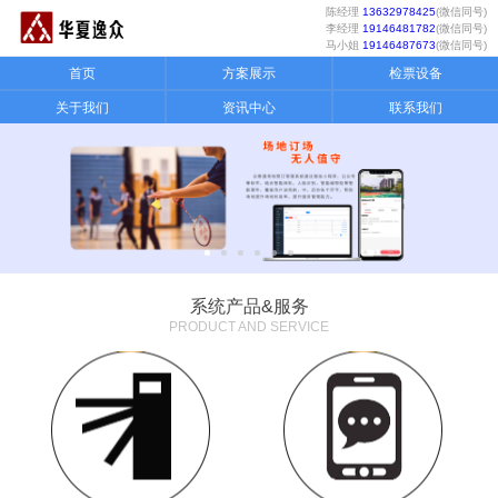
陈经理
13632978425
(微信同号)
李经理
19146481782
(微信同号)
马小姐
19146487673
(微信同号)
首页
方案展示
检票设备
关于我们
资讯中心
联系我们
系统产品&服务
PRODUCT AND SERVICE