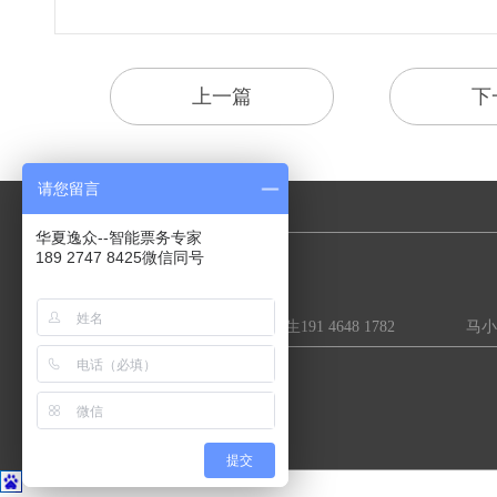
上一篇
下
请您留言
华夏逸众--智能票务专家
售前业务咨询:
189 2747 8425微信同号
陈先生189 2747 8425 李先生191 4648 1782 马小姐1
提交